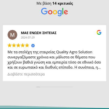
Με βάση
14 κριτικές
ΜΑΕ ΕΝΩΣΗ ΣΗΤΕΙΑΣ
2024-07-29
Με τα στελέχη της εταιρείας Quality Agro Solution
συνεργαζόμαστε χρόνια και μάλιστα σε θέματα που
χρήζουν βαθιά γνώση και εμπειρία τόσο σε εθνικό όσο
και σε ευρωπαϊκό και διεθνές επίπεδο. Η συνέπεια, η
ευγένεια και η αποτελεσματικότητα σε όλους τους
Διαβάστε περισσότερα
τομείς που υποστηρίζουν, δημιουργούν το αίσθημα
της εμπιστοσύνης και της ασφάλειας. Η συνεργασία
μας θεωρείται δεδομένη και στο μέλλον.
Μανώλης Μαυροματάκης , Πρόεδρος Ένωσης
Αγροτικών Συνεταιρισμών Σητείας