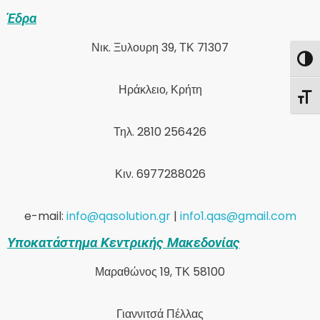
Έδρα
Νικ. Ξυλουρη 39, ΤΚ 71307
Εναλλ
Ηράκλειο, Κρήτη
Εναλ
Τηλ. 2810 256426
Κιν. 6977288026
e-mail:
info@qasolution.gr
|
info1.qas@gmail.com
Υποκατάστημα Κεντρικής Μακεδονίας
Μαραθώνος 19, ΤΚ 58100
Γιαννιτσά Πέλλας