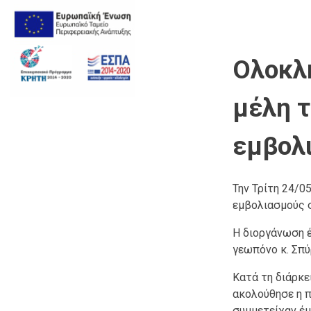
Ολοκλ
μέλη τ
εμβολι
Την Τρίτη 24/0
εμβολιασμούς σ
Η διοργάνωση έ
γεωπόνο κ. Σπ
Κατά τη διάρκε
ακολούθησε η π
συμμετείχαν έμ