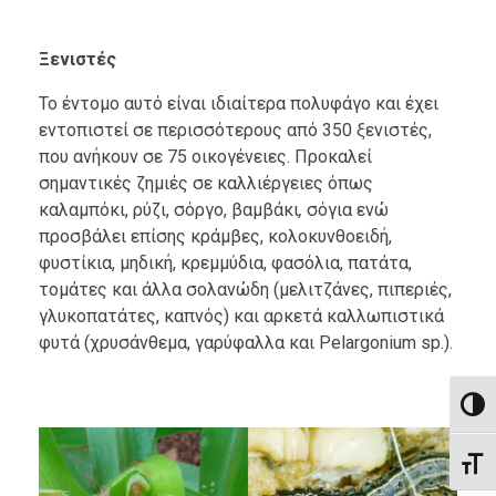
Ξενιστές
Το έντομο αυτό είναι ιδιαίτερα πολυφάγο και έχει
εντοπιστεί σε περισσότερους από 350 ξενιστές,
που ανήκουν σε 75 οικογένειες. Προκαλεί
σημαντικές ζημιές σε καλλιέργειες όπως
καλαμπόκι, ρύζι, σόργο, βαμβάκι
,
σόγια ενώ
προσβάλει επίσης κράμβες, κολοκυνθοειδή,
φυστίκια, μηδική, κρεμμύδια, φασόλια, πατάτα,
τομάτες και άλλα σολανώδη (μελιτζάνες, πιπεριές,
γλυκοπατάτες, καπνός) και αρκετά καλλωπιστικά
φυτά (χρυσάνθεμα, γαρύφαλλα και Pelargonium sp.).
Εναλλ
Εναλ