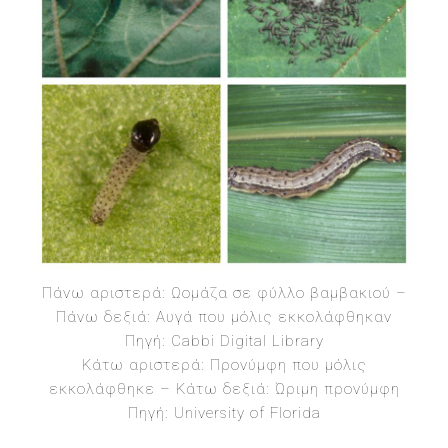
Πάνω αριστερά: Ωομάζα σε φύλλο βαμβακιού –
Πάνω δεξιά: Αυγά που μόλις εκκολάφθηκαν
Πηγή: Cabbi Digital Library
Κάτω αριστερά: Προνύμφη που μόλις
εκκολάφθηκε – Κάτω δεξιά: Ώριμη προνύμφη
Πηγή: University of Florida